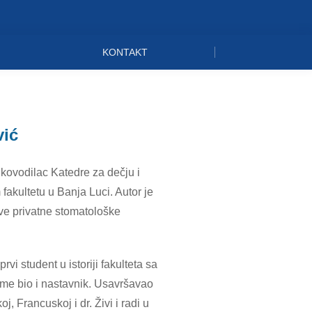
KONTAKT
vić
rukovodilac Katedre za dečju i
akultetu u Banja Luci. Autor je
rve privatne stomatološke
i student u istoriji fakulteta sa
me bio i nastavnik. Usavršavao
 Francuskoj i dr. Živi i radi u