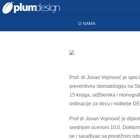
O NAMA
Prof. dr Jovan Vojinović je speci
preventivnu stomatologiju na St
15 knjiga, udžbenika i monografi
ordinacije za decu i roditelje
Prof dr Jovan Vojinović je diplo
srednjom ocenom 10,0. Doktorir
se i sarađivao sa prestižnim ist