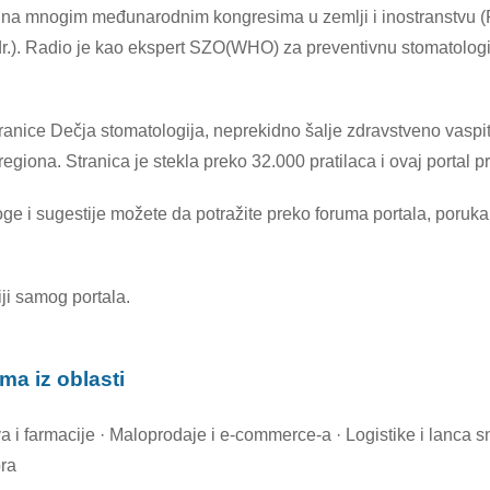
 na mnogim međunarodnim kongresima u zemlji i inostranstvu (
dr.). Radio je kao ekspert SZO(WHO) za preventivnu stomatologi
anice Dečja stomatologija, neprekidno šalje zdravstveno vaspitn
iona. Stranica je stekla preko 32.000 pratilaca i ovaj portal pr
ge i sugestije možete da potražite preko foruma portala, poruka f
iji samog portala.
ma iz oblasti
va i farmacije · Maloprodaje i e-commerce-a · Logistike i lanca 
ora