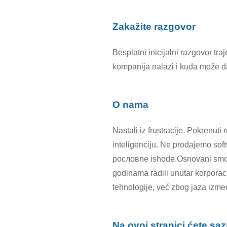
Zakažite razgovor
Besplatni inicijalni razgovor tr
kompanija nalazi i kuda može d
O nama
Nastali iz frustracije. Pokrenut
inteligenciju. Ne prodajemo sof
pословne ishode.Osnovani smo 20
godinama radili unutar korporac
tehnologije, već zbog jaza izme
Na ovoj stranici ćete saz