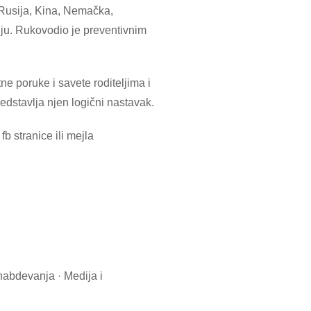
Rusija, Kina, Nemačka,
ju. Rukovodio je preventivnim
e poruke i savete roditeljima i
edstavlja njen logični nastavak.
b stranice ili mejla
snabdevanja · Medija i