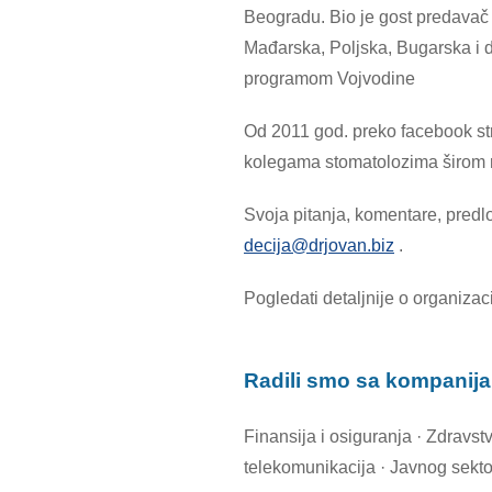
Beogradu. Bio je gost predavač
Mađarska, Poljska, Bugarska i 
programom Vojvodine
Od 2011 god. preko facebook str
kolegama stomatolozima širom reg
Svoja pitanja, komentare, predlo
decija@drjovan.biz
.
Pogledati detaljnije o organizac
Radili smo sa kompanija
Finansija i osiguranja · Zdravst
telekomunikacija · Javnog sekt