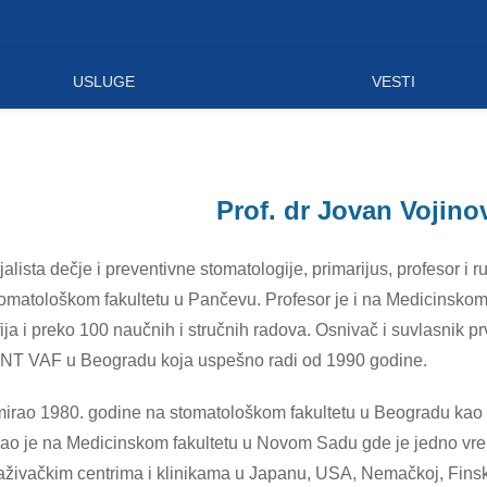
USLUGE
VESTI
Prof. dr Jovan Vojino
jalista dečje i preventivne stomatologije, primarijus, profesor i 
omatološkom fakultetu u Pančevu. Profesor je i na Medicinskom f
ja i preko 100 naučnih i stručnih radova. Osnivač i suvlasnik p
 DENT VAF u Beogradu koja uspešno radi od 1990 godine.
mirao 1980. godine na stomatološkom fakultetu u Beogradu kao prv
ao je na Medicinskom fakultetu u Novom Sadu gde je jedno vre
raživačkim centrima i klinikama u Japanu, USA, Nemačkoj, Finskoj,