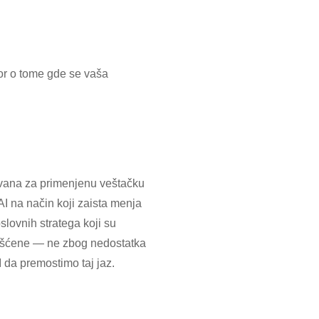
vor o tome gde se vaša
zovana za primenjenu veštačku
I na način koji zaista menja
lovnih stratega koji su
orišćene — ne zbog nedostatka
 da premostimo taj jaz.