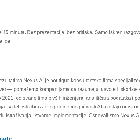
aje 45 minuta. Bez prezentacija, bez pritiska. Samo iskren razgo
a ide.
i rezultatima.Nexus.AI je boutique konsultantska firma specijali
tver — pomažemo kompanijama da razumeju, usvoje i iskoriste A
21. od strane tima bivših inženjera, analitičara podataka i pos
ija i videli isti obrazac: ogromne mogućnosti AI-a ostaju neisk
đu istraživanja i stvarne implementacije. Osnovali smo Nexus.AI
nati: