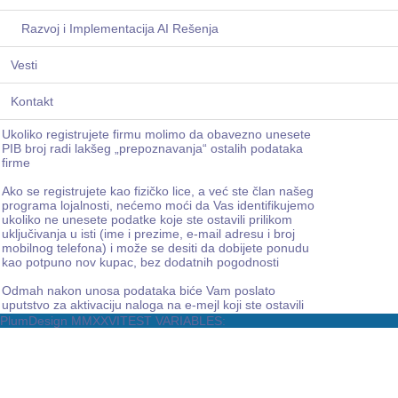
Telefon / Mob
Uslovi
kupovine
Razvoj i Implementacija AI Rešenja
Prijava za mejling listu
Vesti
Napomene:
Kontakt
Obavezno popunite polja naznačena zvezdicom (*)
Ukoliko registrujete firmu molimo da obavezno unesete
PIB broj radi lakšeg „prepoznavanja“ ostalih podataka
firme
Ako se registrujete kao fizičko lice, a već ste član našeg
programa lojalnosti, nećemo moći da Vas identifikujemo
ukoliko ne unesete podatke koje ste ostavili prilikom
uključivanja u isti (ime i prezime, e-mail adresu i broj
mobilnog telefona) i može se desiti da dobijete ponudu
kao potpuno nov kupac, bez dodatnih pogodnosti
Odmah nakon unosa podataka biće Vam poslato
uputstvo za aktivaciju naloga na e-mejl koji ste ostavili
PlumDesign MMXXVI
TEST VARIABLES: